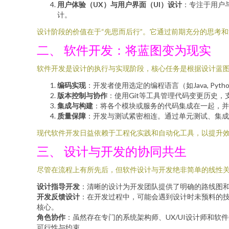
用户体验（UX）与用户界面（UI）设计
：专注于用户
计。
设计阶段的价值在于“先思而后行”。它通过前期充分的思考
二、 软件开发：将蓝图变为现实
软件开发是设计的执行与实现阶段，核心任务是根据设计蓝
编码实现
：开发者使用选定的编程语言（如Java, Pyt
版本控制与协作
：使用Git等工具管理代码变更历史
集成与构建
：将各个模块或服务的代码集成在一起，并通过自
质量保障
：开发与测试紧密相连。通过单元测试、集成
现代软件开发日益依赖于工程化实践和自动化工具，以提升
三、 设计与开发的协同共生
尽管在流程上有所先后，但软件设计与开发绝非简单的线性
设计指导开发
：清晰的设计为开发团队提供了明确的路线图
开发反馈设计
：在开发过程中，可能会遇到设计时未预料的
核心。
角色协作
：虽然存在专门的系统架构师、UX/UI设计师和
可行性与约束。