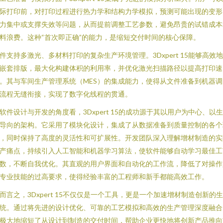
际打印前，对打印过程进行热力学和结构力学模拟，预测可能出现的变形
力集中或支撑失效等问题，从而提前调整工艺参数，避免昂贵的试错成本
料浪费。这种“首次即正确”的能力，是缩短交付时间的核心保障。
件支持多激光、多材料打印的复杂生产环境管理。3Dxpert 15能够高效
嵌套排版，最大化构建体积的利用率，并优化激光扫描路径以提高打印速
。其与车间生产管理系统（MES）的集成能力，使得从文件准备到机器调
流程无缝衔接，实现了数字化线程的贯通。
软件设计与开发的角度看，3Dxpert 15的成功源于其以用户为中心、以
导向的架构。它采用了模块化设计，集成了从数据准备到质量控制的各个
，同时保持了高度的灵活性和可扩展性。开发团队深入理解增材制造的实
产痛点，持续引入人工智能和机器学习算法，使软件能够自动学习最佳工
数，不断自我优化。其直观的用户界面和自动化的工作流，降低了对操作
专业技能的过高要求，使得经验丰富的工程师和新手都能高效工作。
而言之，3Dxpert 15不仅仅是一个工具，更是一个加速增材制造创新的
统。通过将先进的设计优化、可靠的工艺模拟和高效的生产管理深度融合
极大地缩短了从设计到制造的交付时间，帮助企业更快地将创新产品推向